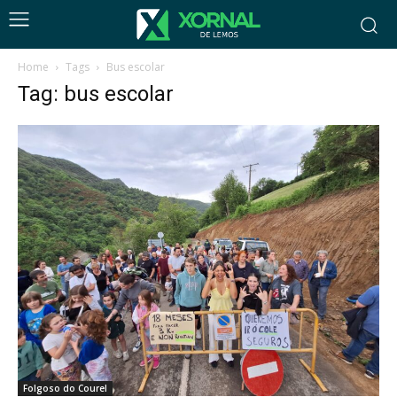
Home
Tags
Bus escolar
Tag: bus escolar
Folgoso do Courel