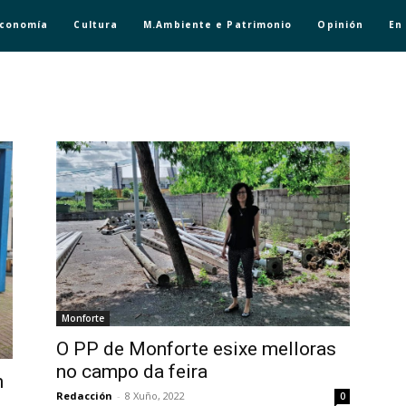
conomía
Cultura
M.Ambiente e Patrimonio
Opinión
En
Monforte
O PP de Monforte esixe melloras
no campo da feira
n
Redacción
-
8 Xuño, 2022
0