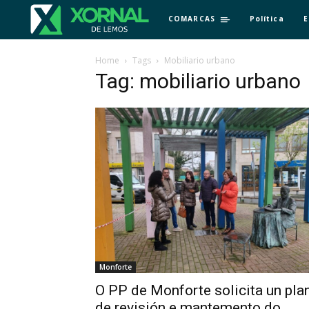
COMARCAS
Política
E
Home
Tags
Mobiliario urbano
Tag: mobiliario urbano
Monforte
O PP de Monforte solicita un pla
de revisión e mantemento do