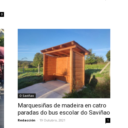
0
O Saviñao
Marquesiñas de madeira en catro
paradas do bus escolar do Saviñao
Redacción
-
19 Outubro, 2021
1